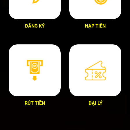
ĐĂNG KÝ
NẠP TIỀN
RÚT TIỀN
ĐẠI LÝ