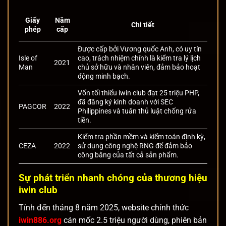
Giấy
Năm
Chi tiết
phép
cấp
Được cấp bởi Vương quốc Anh, có uy tín
Isle of
cao, trách nhiệm chính là kiểm tra lý lịch
2021
Man
chủ sở hữu và nhân viên, đảm bảo hoạt
động minh bạch.
Vốn tối thiểu
iwin club
đạt 25 triệu PHP,
đã đăng ký kinh doanh với SEC
PAGCOR
2022
Philippines và tuân thủ luật chống rửa
tiền.
Kiểm tra phần mềm và kiểm toán định kỳ,
CEZA
2022
sử dụng công nghệ RNG để đảm bảo
công bằng của tất cả sản phẩm.
Sự phát triển nhanh chóng của thương hiệu
iwin club
Tính đến tháng 8 năm 2025, website chính thức
iwin886.org
cán mốc 2.5 triệu người dùng, phiên bản