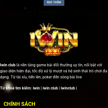
ĐỌC THÊM
Iwin club
là nền tảng game bài đổi thưởng uy tín, nổi bật với
giao diện hiện đại, tốc độ xử lý mượt và hệ sinh thái trò chơi đa
dạng. Từ tài xỉu, tiến lên, poker đến sòng bài live
Từ khoá tìm kiếm:
iwin | iwin club | iwinclub |
CHÍNH SÁCH