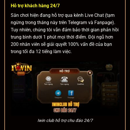
Hỗ trợ khách hàng 24/7
Sân chơi hiện đang hỗ trợ qua kênh Live Chat (tạm
ngừng trong tháng này trên Telegram và Fanpage).
Tuy nhiên, chúng tôi vẫn đảm bảo thời gian phản hồi
trung bình dưới 1 phút mọi thời điểm. Đội ngũ hơn
200 nhân viên sẽ giải quyết 100% vấn đề của bạn
trong tối đa 12 tiếng làm việc.
Iwin club hỗ trợ chu đáo 24/7