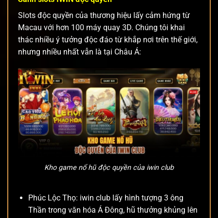
Slots độc quyền của thương hiệu lấy cảm hứng từ
Macau với hơn 100 máy quay 3D. Chúng tôi khai
thác nhiều ý tưởng độc đáo từ khắp nơi trên thế giới,
nhưng nhiều nhất vẫn là tại Châu Á:
Kho game nổ hũ độc quyền của iwin club
Phúc Lộc Thọ: iwin club lấy hình tượng 3 ông
Thần trong văn hóa Á Đông, hũ thưởng khủng lên