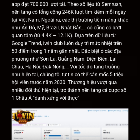
app đạt 700.000 lượt tải. Theo số liệu từ Semrush,
nền tảng có tổng cộng 246K lượt tìm kiếm mỗi ngày
tại Việt Nam. Ngoài ra, các thị trường tiềm năng khác
như Ấn Độ, Mỹ, Brazil, Nhật Bản,… có cũng có lượt
quan tâm (từ 4.4K – 12.1K).
Dựa trên dữ liệu từ
Google Trend, iwin club luôn duy trì mức nhiệt trên
50 điểm trong 1 năm gần nhất. Đặc biệt ở các địa
phương như Sơn La, Quảng Nam, Điện Biên, Lai
Châu, Hà Nội, Đăk Nông,…
Với tốc độ tăng trưởng
như hiện tại, chúng tôi tự tin có thể cán mốc 5 triệu
hội viên trước năm 2030. Thương hiệu vượt qua
nhiều đối thủ hiện tại, trở thành nền tảng cá cược số
1 Châu Á “danh xứng với thực”.