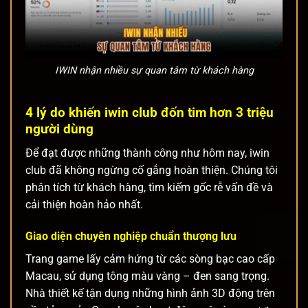
IWIN nhận nhiều sự quan tâm từ khách hàng
4 lý do khiến iwin club đốn tim hơn 3 triệu
người dùng
Để đạt được những thành công như hôm nay, iwin
club đã không ngừng cố gắng hoàn thiện. Chúng tôi
phân tích từ khách hàng, tìm kiếm gốc rễ vấn đề và
cải thiện hoàn hảo nhất.
Giao diện chuyên nghiệp chuẩn thượng lưu
Trang game lấy cảm hứng từ các sòng bạc cao cấp
Macau, sử dụng tông màu vàng – đen sang trọng.
Nhà thiết kế tận dụng những hình ảnh 3D động trên