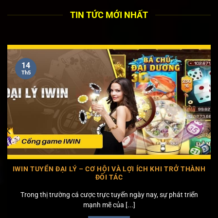
TIN TỨC MỚI NHẤT
14
Th5
H KHI TRỞ THÀNH
TÌM HIỂU CHI TIẾT VỀ VIP IWIN LÀ GÌ VÀ
THAM GIA
y, sự phát triển
Trong thế giới cá cược trực tuyến, các chương
yếu tố [...]