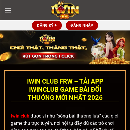
Bỏ
qua
nội
dung
ĐĂNG KÝ +
ĐĂNG NHẬP
IWIN CLUB FRW – TẢI APP
IWINCLUB GAME BÀI ĐỔI
THƯỞNG MỚI NHẤT 2026
Iwin club
được ví như “sòng bài thượng lưu” của giới
game thủ trực tuyến, nơi hội tụ đầy đủ các trò chơi