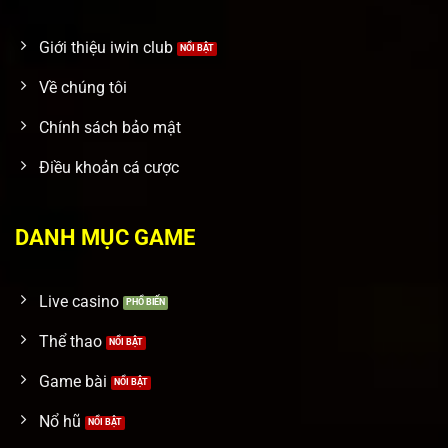
Giới thiệu iwin club
Về chúng tôi
Chính sách bảo mật
Điều khoản cá cược
DANH MỤC GAME
Live casino
Thể thao
Game bài
Nổ hũ