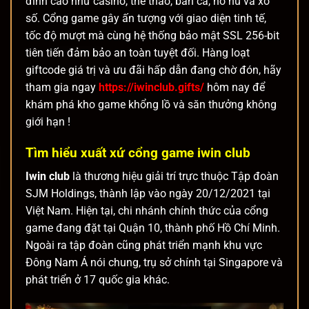
đỉnh cao như casino, thể thao, bắn cá, nổ hũ và xổ
số. Cổng game gây ấn tượng với giao diện tinh tế,
tốc độ mượt mà cùng hệ thống bảo mật SSL 256-bit
tiên tiến đảm bảo an toàn tuyệt đối. Hàng loạt
giftcode giá trị và ưu đãi hấp dẫn đang chờ đón, hãy
tham gia ngay
https://iwinclub.gifts/
hôm nay để
khám phá kho game khổng lồ và săn thưởng không
giới hạn !
Tìm hiểu xuất xứ cổng game iwin club
Iwin club
là thương hiệu giải trí trực thuộc Tập đoàn
SJM Holdings, thành lập vào ngày 20/12/2021 tại
Việt Nam. Hiện tại, chi nhánh chính thức của cổng
game đang đặt tại Quận 10, thành phố Hồ Chí Minh.
Ngoài ra tập đoàn cũng phát triển mạnh khu vực
Đông Nam Á nói chung, trụ sở chính tại Singapore và
phát triển ở 17 quốc gia khác.