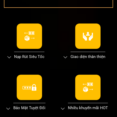
Nạp Rút Siêu Tốc
Giao diện thân thiện
Bảo Mật Tuyệt Đối
Nhiều khuyến mãi HOT