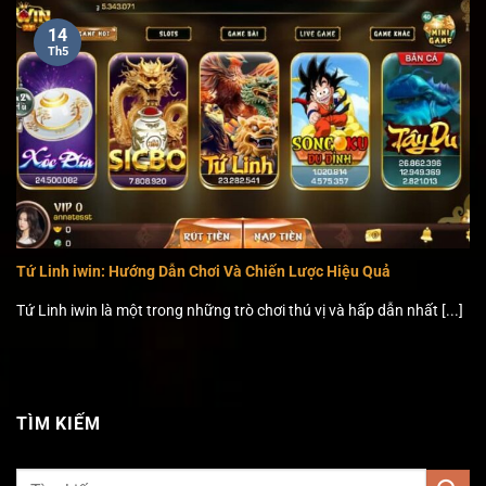
Thần Tài Gõ Cửa:
Chủ đề phong thủy mang lại vận may.
14
Th5
Đảo Kho Báu:
Săn báu vật cùng cướp biển huyền thoại.
Vòng Quay May Mắn:
Truy tìm biểu tượng đặc biệt để vào
vòng quay Jackpot.
Mỗi game đều có tỷ lệ trả thưởng (RTP) rõ ràng, giúp người
chơi đưa ra chiến lược lựa chọn game hợp lý nhất.
Lý do nên chọn iwin để chơi Nổ hũ
Tứ Linh iwin: Hướng Dẫn Chơi Và Chiến Lược Hiệu Quả
Trong số vô vàn nền tảng giải trí trực tuyến hiện nay, iwin
được đánh giá là thương hiệu uy tín, nhiều năm kinh
Tứ Linh iwin là một trong những trò chơi thú vị và hấp dẫn nhất [...]
nghiệm, và đặc biệt nổi bật ở mảng slot game.
Tính minh bạch và bảo mật cao
TÌM KIẾM
Toàn bộ hệ thống
Nổ hũ
của iwin được kiểm duyệt định kỳ
bởi các tổ chức đánh giá trò chơi trực tuyến. Điều này đảm
bảo kết quả mỗi vòng quay hoàn toàn ngẫu nhiên và