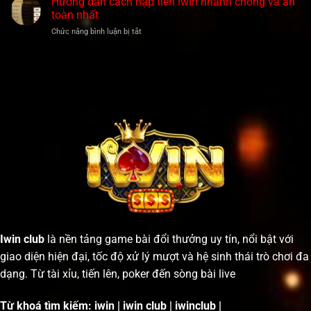
Hướng dẫn cách nạp tiền iwin nhanh chóng và an
lợi
iwin
thoại lẫn máy tính. Giao diện rõ ràng, tốc độ tải nhanh và
Kinh
toàn nhất
ích
nhanh
Nghiệm
khi
khả năng tùy biến giao diện giúp nâng cao trải nghiệm
ở
Chức năng bình luận bị tắt
chóng
Chơi
tham
Hướng
và
người dùng đáng kể.
Hiệu
gia
dẫn
an
Quả
cách
toàn:
Cách chơi Nổ hũ hiệu quả tại iwin
nạp
Hướng
tiền
dẫn
iwin
chi
nhanh
tiết
chóng
và
an
toàn
nhất
Iwin club
là nền tảng game bài đổi thưởng uy tín, nổi bật với
Cách chơi Nổ hũ hiệu quả tại iwin
giao diện hiện đại, tốc độ xử lý mượt và hệ sinh thái trò chơi đa
dạng. Từ tài xỉu, tiến lên, poker đến sòng bài live
Để tăng tỷ lệ giành được phần thưởng lớn từ những vòng
Từ khoá tìm kiếm:
iwin | iwin club | iwinclub |