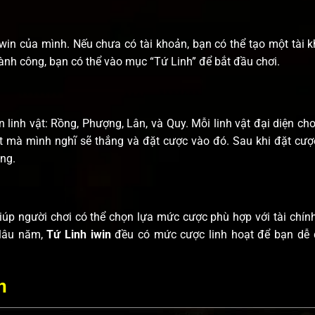
win của mình. Nếu chưa có tài khoản, bạn có thể tạo một tài 
nh công, bạn có thể vào mục “Tứ Linh” để bắt đầu chơi.
n linh vật: Rồng, Phượng, Lân, và Quy. Mỗi linh vật đại diện ch
t mà mình nghĩ sẽ thắng và đặt cược vào đó. Sau khi đặt cược
ắng.
úp người chơi có thể chọn lựa mức cược phù hợp với tài chín
 lâu năm,
Tứ Linh iwin
đều có mức cược linh hoạt để bạn dễ
n