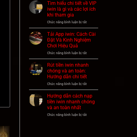
tuyển
Tìm hiểu chi tiết về VIP
đại
iwin là gì và các lợi ích
lý
khi tham gia
–
ở
Chức năng bình luận bị tắt
Cơ
Tìm
hội
hiểu
và
Tải App iwin: Cách Cài
chi
lợi
Đặt Và Kinh Nghiệm
tiết
ích
Chơi Hiệu Quả
về
khi
ở
Chức năng bình luận bị tắt
VIP
trở
Tải
iwin
thành
App
là
đối
Rút tiền iwin nhanh
iwin:
gì
tác
chóng và an toàn:
Cách
và
Hướng dẫn chi tiết
Cài
các
ở
Chức năng bình luận bị tắt
Đặt
lợi
Rút
Và
ích
tiền
Kinh
khi
Hướng dẫn cách nạp
iwin
Nghiệm
tham
tiền iwin nhanh chóng
nhanh
Chơi
gia
và an toàn nhất
chóng
Hiệu
ở
Chức năng bình luận bị tắt
và
Quả
Hướng
an
dẫn
toàn:
cách
Hướng
nạp
dẫn