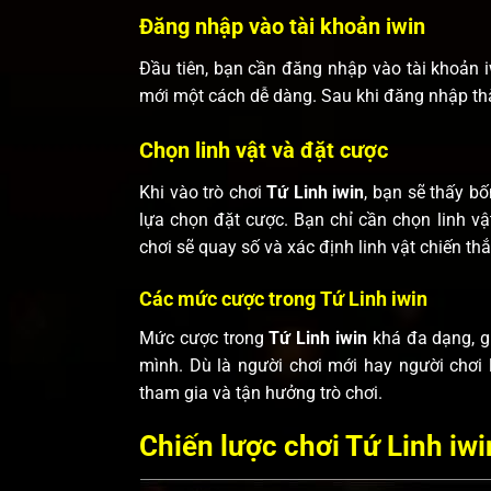
Đăng nhập vào tài khoản iwin
Đầu tiên, bạn cần đăng nhập vào tài khoản i
mới một cách dễ dàng. Sau khi đăng nhập thà
Chọn linh vật và đặt cược
Khi vào trò chơi
Tứ Linh iwin
, bạn sẽ thấy bố
lựa chọn đặt cược. Bạn chỉ cần chọn linh vậ
chơi sẽ quay số và xác định linh vật chiến th
Các mức cược trong Tứ Linh iwin
Mức cược trong
Tứ Linh iwin
khá đa dạng, gi
mình. Dù là người chơi mới hay người chơi
tham gia và tận hưởng trò chơi.
Chiến lược chơi Tứ Linh iwi