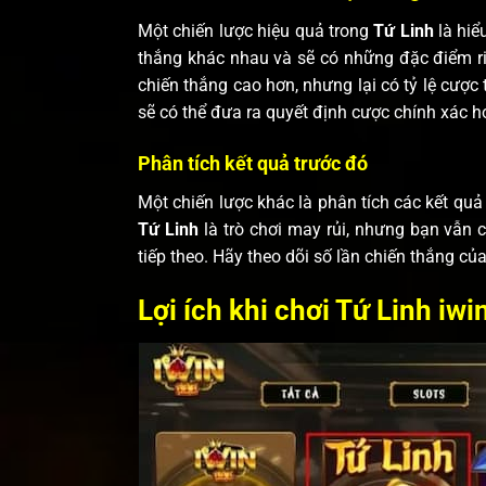
Một chiến lược hiệu quả trong
Tứ Linh
là hiể
thắng khác nhau và sẽ có những đặc điểm riê
chiến thắng cao hơn, nhưng lại có tỷ lệ cược 
sẽ có thể đưa ra quyết định cược chính xác h
Phân tích kết quả trước đó
Một chiến lược khác là phân tích các kết quả
Tứ Linh
là trò chơi may rủi, nhưng bạn vẫn 
tiếp theo. Hãy theo dõi số lần chiến thắng c
Lợi ích khi chơi Tứ Linh iwi