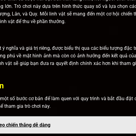
 lớn. Trò chơi này dựa trên hình thức quay số và lựa chọn các
ợng, Lân, và Quy. Mỗi linh vật sẽ mang đến một cơ hội chiến 
linh vật để thu về phần thưởng.
 nghĩa và giá trị riêng, được biểu thị qua các biểu tượng đặc t
ong phú về mặt hình ảnh mà còn có ảnh hưởng đến kết quả củ
inh vật sẽ giúp bạn đưa ra quyết định chính xác hơn khi tham gi
in
 một số bước cơ bản để làm quen với quy trình và bắt đầu đặt 
ể tham gia trò chơi này.
Mẹo chiến thắng dễ dàng