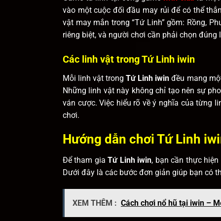
vào một cuộc đối đầu may rủi để có thể thắng
vật may mắn trong “Tứ Linh” gồm: Rồng, Phư
riêng biệt, và người chơi cần phải chọn đúng 
Các linh vật trong Tứ Linh iwin
Mỗi linh vật trong
Tứ Linh iwin
đều mang một ý
Những linh vật này không chỉ tạo nên sự ph
ván cược. Việc hiểu rõ về ý nghĩa của từng l
chơi.
Hướng dẫn chơi Tứ Linh iw
Để tham gia
Tứ Linh iwin
, bạn cần thực hiện
Dưới đây là các bước đơn giản giúp bạn có th
XEM THÊM :
Cách chơi nổ hũ tại iwin – 