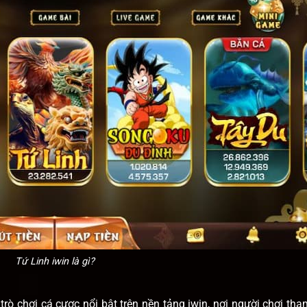
Tứ Linh iwin là gì?
trò chơi cá cược nổi bật trên nền tảng iwin, nơi người chơi tha