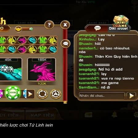
hiến lược chơi Tứ Linh iwin