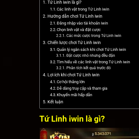
Tứ Linh iwin là gì?
Các linh vật trong Tứ Linh iwin
Hướng dẫn chơi Tứ Linh iwin
Đăng nhập vào tài khoản iwin
Chọn linh vật và đặt cược
Các mức cược trong Tứ Linh iwin
Chiến lược chơi Tứ Linh iwin
Quản lý ngân sách khi chơi Tứ Linh iwin
Đặt cược nhỏ nhưng đều đặn
Tìm hiểu về các linh vật trong Tứ Linh iwin
Phân tích kết quả trước đó
Lợi ích khi chơi Tứ Linh iwin
Cơ hội thắng lớn
Dễ dàng truy cập và tham gia
Khuyến mãi hấp dẫn
Kết luận
Tứ Linh iwin là gì?